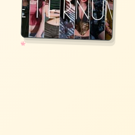
✧
♡
★
♥