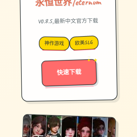
永恒世界|eternum
V0.8.5,最新中文官方下载
欧美SLG
神作游戏
→
✦ ★
快速下载