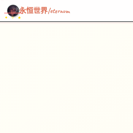
~~~
★
♡
✦
✧
♥
~
→
↗
永恒世界|eternum
✦ ✧ ★