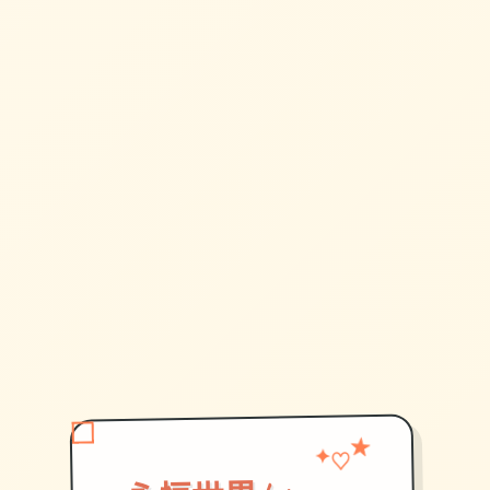
★
♡
✦