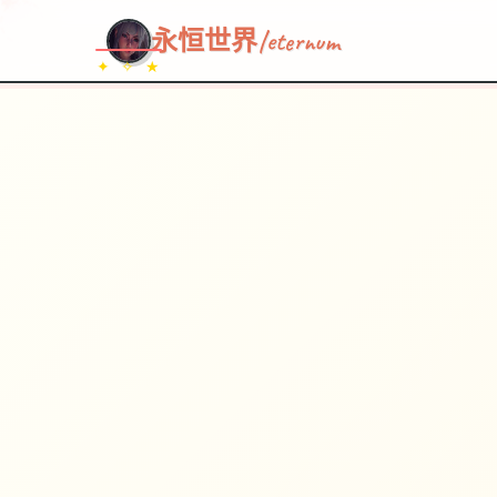
永恒世界|eternum
✦ ✧ ★