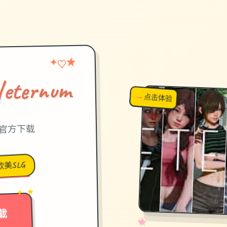
★
♡
✦
ernum
→
↗
点击体验
超棒！
中文官方下载
欧美SLG
→
✦ ★
载
✧
♡
★
♥