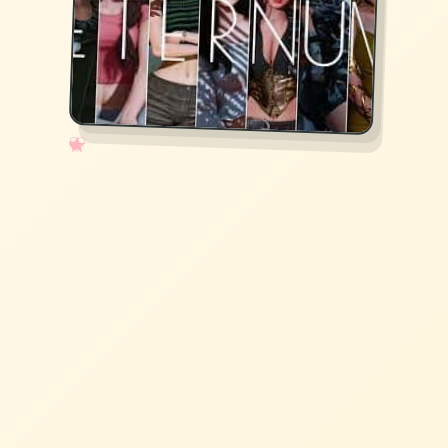
✧
♡
★
♥