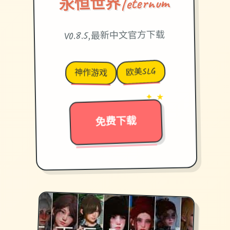
永恒世界|eternum
V0.8.5,最新中文官方下载
欧美SLG
神作游戏
→
✦ ★
免费下载