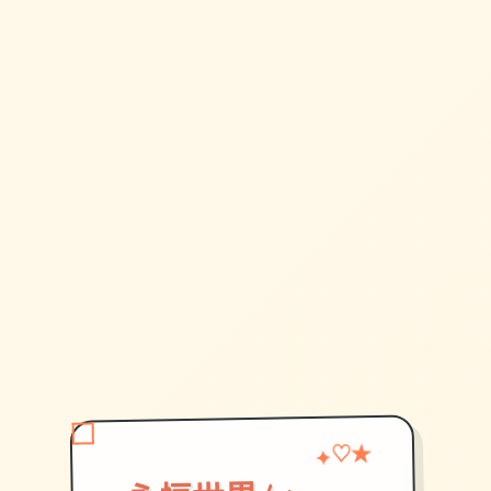
♡
★
✦