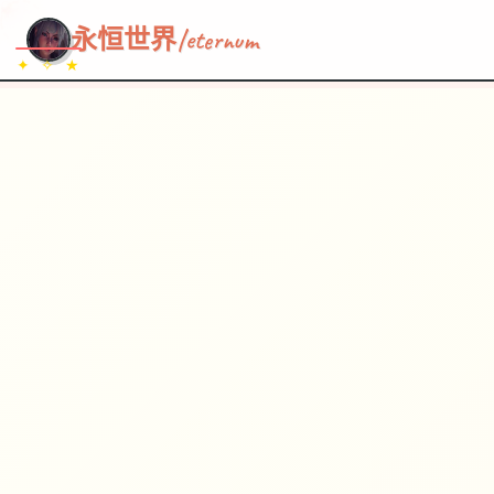
~~~
★
♡
✦
✧
♥
~
→
↗
永恒世界|eternum
✦ ✧ ★