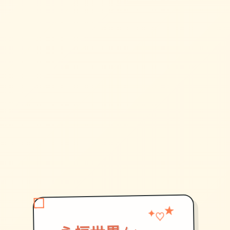
★
♡
✦