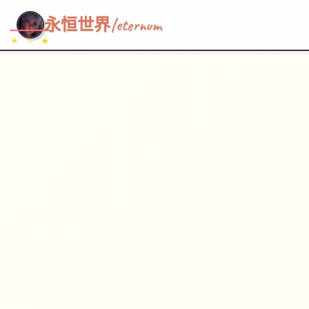
~~~
★
♡
✦
✧
♥
~
→
↗
永恒世界|eternum
✦ ✧ ★