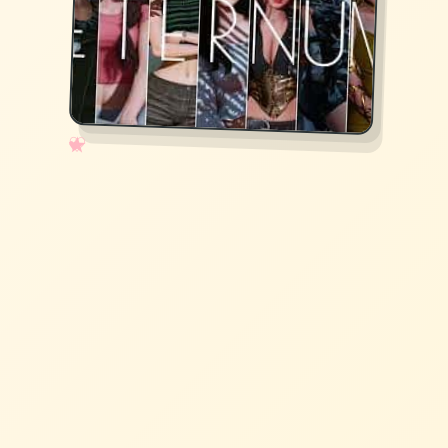
✧
♡
★
♥