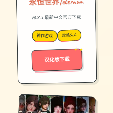
永恒世界|eternum
V0.8.5,最新中文官方下载
欧美SLG
神作游戏
✦ ★
→
汉化版下载