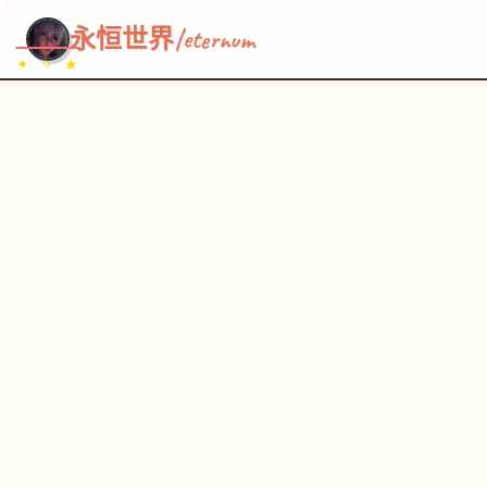
~~~
★
♡
✦
✧
♥
~
→
↗
永恒世界|eternum
✦ ✧ ★