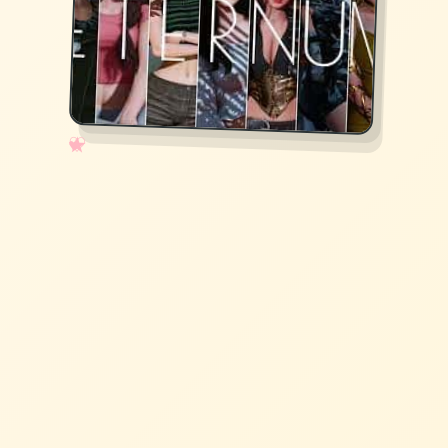
✧
♡
★
♥