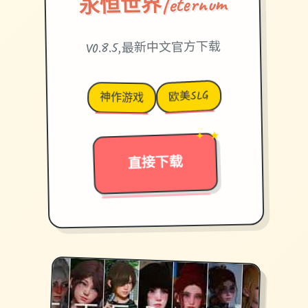
永恒世界|eternum
V0.8.5,最新中文官方下载
欧美SLG
神作游戏
✦ ★
→
直接下载