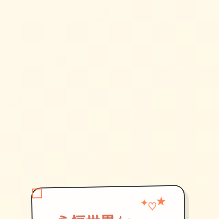
★
✦
♡