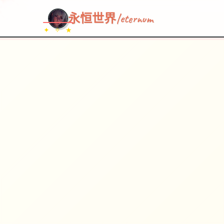
~~~
★
♡
✦
✧
♥
~
永恒世界|eternum
✦ ✧ ★