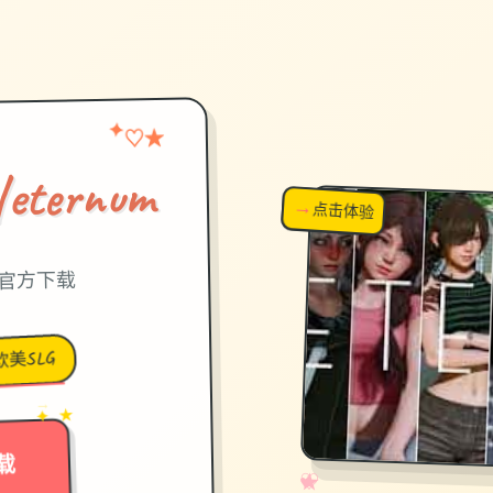
★
✦
♡
ernum
→
↗
点击体验
超棒！
中文官方下载
欧美SLG
→
✦ ★
载
✧
♡
★
♥