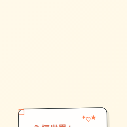
★
✦
♡