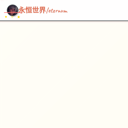
~~~
★
♡
✦
✧
♥
~
→
↗
永恒世界|eternum
✦ ✧ ★