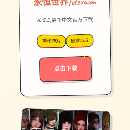
永恒世界|eternum
V0.8.5,最新中文官方下载
欧美SLG
神作游戏
✦ ★
→
点击下载