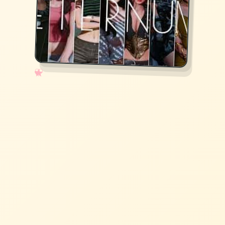
✧
♡
★
♥