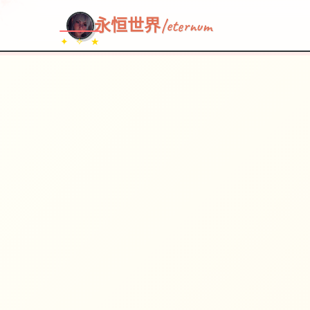
永恒世界|eternum
✦ ✧ ★