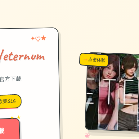
★
♡
✦
ernum
→
↗
点击体验
超棒！
中文官方下载
欧美SLG
→
✦ ★
载
✧
♡
★
♥