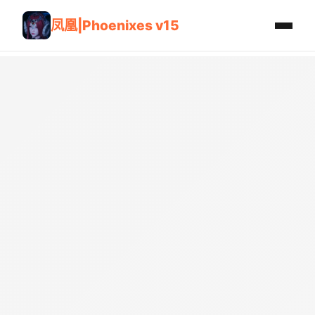
凤凰|Phoenixes v15