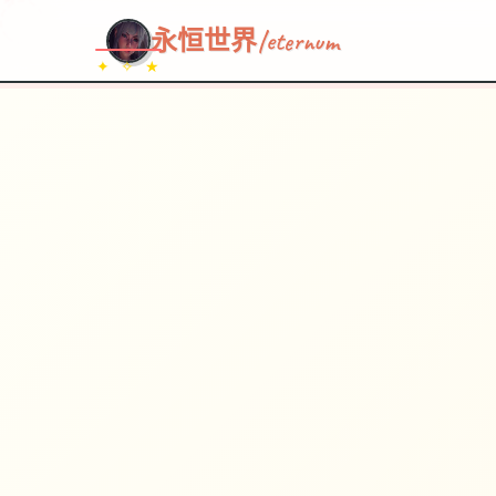
~~~
★
♡
✦
✧
♥
~
→
↗
永恒世界|eternum
✦ ✧ ★