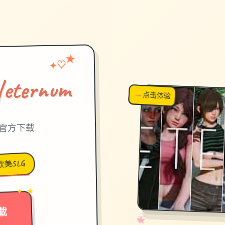
★
♡
✦
ernum
→
↗
点击体验
超棒！
中文官方下载
欧美SLG
→
✦ ★
载
✧
♡
★
♥